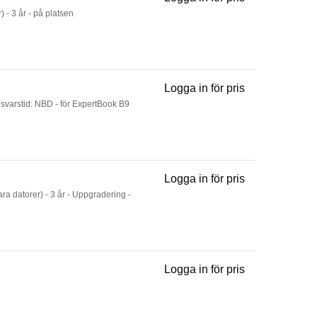
Warranty Exten
) - 3 år - på platsen
Logga in för pris
Onsite Service 
 - svarstid: NBD - för ExpertBook B9
Logga in för pris
Accidental Dam
ara datorer) - 3 år - Uppgradering -
Logga in för pris
Warranty Exten