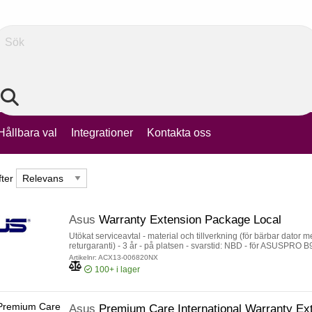
Sök
Hållbara val
Integrationer
Kontakta oss
fter
fter
Asus
Warranty Extension Package Local
Utökat serviceavtal - material och tillverkning (för bärbar dator
returgaranti) - 3 år - på platsen - svarstid: NBD - för ASUSPRO 
Artikelnr: ACX13-006820NX
100+
i lager
Asus
Premium Care International Warranty E