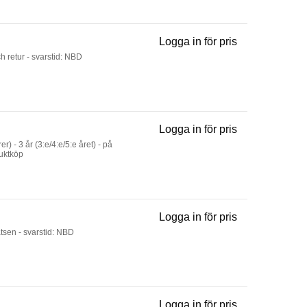
Logga in för pris
Warranty Exten
ch retur - svarstid: NBD
Logga in för pris
Premium Care L
r) - 3 år (3:e/4:e/5:e året) - på
duktköp
Logga in för pris
Onsite Service 
latsen - svarstid: NBD
Logga in för pris