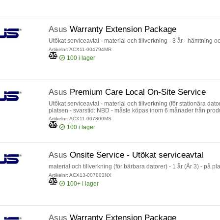
Asus
Warranty Extension Package
Utökat serviceavtal - material och tillverkning - 3 år - hämtning o
Artikelnr: ACX11-004794MR
100
i lager
Asus
Premium Care Local On-Site Service
Utökat serviceavtal - material och tillverkning (för stationära datore
platsen - svarstid: NBD - måste köpas inom 6 månader från pro
Artikelnr: ACX11-007800MS
100
i lager
Asus
Onsite Service - Utökat serviceavtal
material och tillverkning (för bärbara datorer) - 1 år (År 3) - på p
Artikelnr: ACX13-007003NX
100+
i lager
Asus
Warranty Extension Package