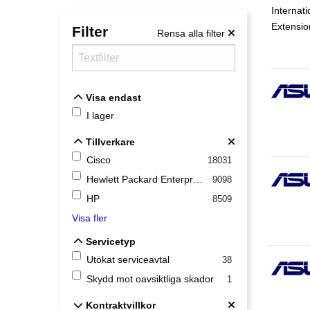
Filter
Rensa alla filter
Visa endast
Visa endast
I lager
Tillverkare
Tillverkare
Cisco
18031
Hewlett Packard Enterprise
9098
HP
8509
Visa fler
Servicetyp
Servicetyp
Utökat serviceavtal
38
Skydd mot oavsiktliga skador
1
Kontraktvillkor
Kontraktvillkor