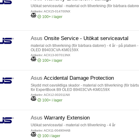
Utökat serviceavtal - material och tillverkning (för bärbara datorer
Artikelnr: ACX15-014700NX
100+
i lager
Asus
Onsite Service - Utökat serviceavtal
material och tillverkning (för bärbara datorer) - 4 år - på platsen
OLED B9403CVA-KM0159X
Artikelnr: ACX13-007013NX
100+
i lager
Asus
Accidental Damage Protection
Skydd mot oavsiktliga skador - material och tillverkning (för bärb
för ExpertBook B9 OLED B9403CVA-KM0159X
Artikelnr: ACX12-002011NX
100+
i lager
Asus
Warranty Extension
Utökat serviceavtal - material och tillverkning - 4 år
Artikelnr: ACX11-00490HAB
100
i lager