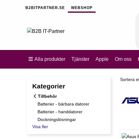
B2BITPARTNER.SE
WEBSHOP
Alla produkter
Tjänster
Apple
Om oss
Sortera e
Sortera e
Kategorier
Tillbehör
Batterier - bärbara datorer
Batterier - handdatorer
Dockningslösningar
Visa fler