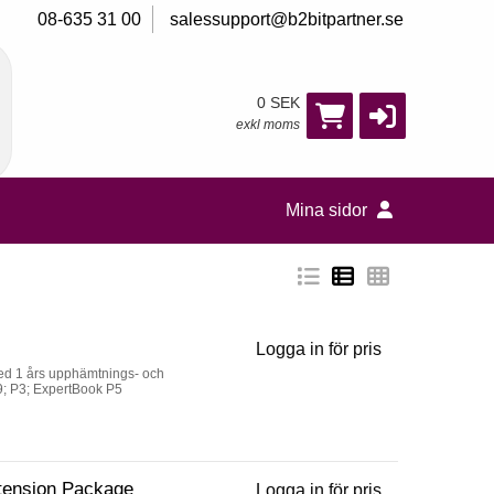
08-635 31 00
salessupport@b2bitpartner.se
0 SEK
exkl moms
Mina sidor
Logga in för pris
Warranty Exten
 med 1 års upphämtnings- och
B9; P3; ExpertBook P5
xtension Package
Logga in för pris