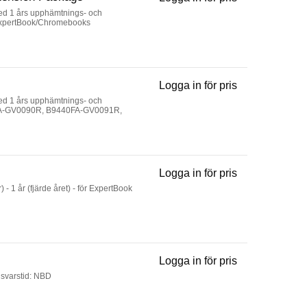
Premium Care I
 med 1 års upphämtnings- och
ör ExpertBook/Chromebooks
Logga in för pris
Warranty Exten
 med 1 års upphämtnings- och
9440FA-GV0090R, B9440FA-GV0091R,
Logga in för pris
Warranty Exten
) - 1 år (fjärde året) - för ExpertBook
Logga in för pris
Premium Care W
- svarstid: NBD