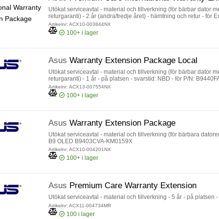
Utökat serviceavtal - material och tillverkning (för bärbar dator
returgaranti) - 2 år (andra/tredje året) - hämtning och retur - f
Artikelnr: ACX10-003844NX
100+
i lager
Asus
Warranty Extension Package Local
Utökat serviceavtal - material och tillverkning (för bärbar dator
returgaranti) - 1 år - på platsen - svarstid: NBD - för P/N: B
P3540FA-BQ0097R, P3540FA-BQ0098R, P5440FA-BM0142R
Artikelnr: ACX13-007554NX
100+
i lager
Asus
Warranty Extension Package
Utökat serviceavtal - material och tillverkning (för bärbara datorer
B9 OLED B9403CVA-KM0159X
Artikelnr: ACX10-004201NX
100+
i lager
Asus
Premium Care Warranty Extension
Utökat serviceavtal - material och tillverkning - 5 år - på platsen 
Artikelnr: ACX11-004734MR
100
i lager